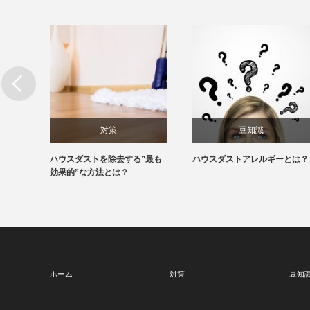
対策
豆知識
駆除す
ハウスダストを除去する”最も
ハウスダストアレルギーとは？
OP3
効果的”な方法とは？
ホーム
対策
豆知