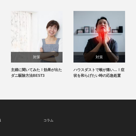
対策
対策
主婦に聞いてみた！効果が出た
ハウスダストで喉が痛い…！症
ダニ駆除方法BEST3
状を和らげたい時の応急処置
識
コラム