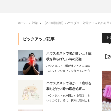
ホーム
対策
【2020最新版】ハウスダスト対策に！人気の布団カ
対
ピックアップ記事
ハウスダストで喉が痛い…！症
【
状を和らげたい時の応急…
ハウスダストで喉が痛いときにはは
ちみつやマシュマロを食べるのが有
効です。はち…
ハウスダストで咳が…！症状を
和らげたい時の応急処置…
ハウスダストを原因とする咳はつら
いものです。特に、夜間に咳が止ま
らなくなって…