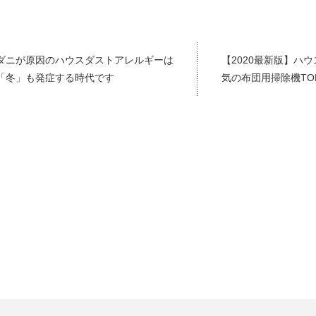
ダニが原因のハウスダストアレルギーは
【2020最新版】ハ
「冬」も発症する時代です
気の布団用掃除機TO