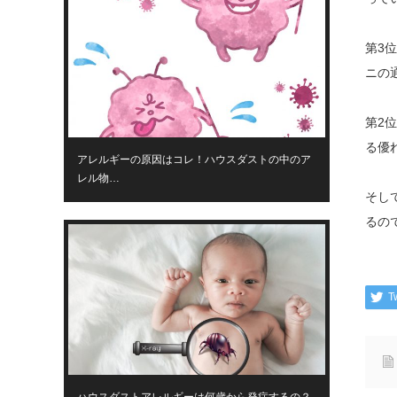
第3
ニの
第2
る優
アレルギーの原因はコレ！ハウスダストの中のア
レル物…
そし
るの
T