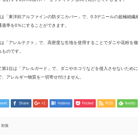
位は「東洋紡アルファインの防ダニカバー」で、0.3デニールの超極細繊
通過率を0％にすることができます。
位は「アレルテクト」で、高密度な生地を使用することでダニや花粉を
れものです。
て第1位は「アレルガード」で、ダニやホコリなどを侵入させないために
で、アレルギー物質を一切寄せ付けません。
weet
Share
+1
Hatena
Pocket
RSS
feedly
対策