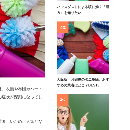
ハウスダストによる咳に効く「漢
方」を知りたい！
2位
大阪版｜お部屋のダニ駆除。おす
すめの業者はどこ？BEST3
は、衣類や布団カバー・
の症状が深刻になってし
3位
望ましいため、人気とな