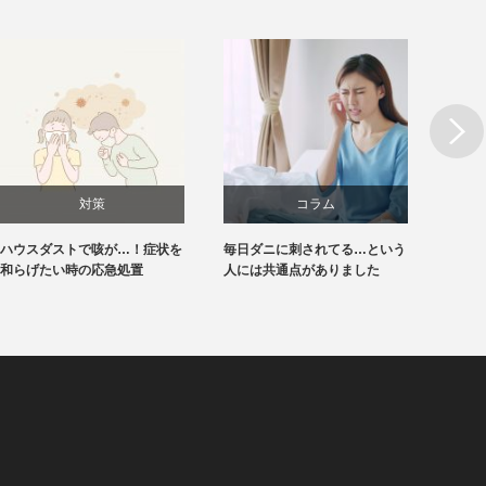
Next
対策
コラム
ハウスダストで咳が…！症状を
毎日ダニに刺されてる…という
放って
和らげたい時の応急処置
人には共通点がありました
ニの異
てみた