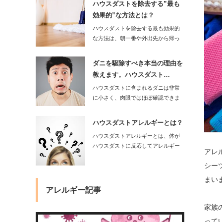
ハウスダストを除去する”最も
効果的”な方法とは？
ハウスダストを除去する最も効果的
な方法は、朝一番や外出先から帰っ
て来た時にフロア…
ダニを駆除すべき本当の理由を
教えます。ハウスダスト…
ハウスダストに含まれるダニは非常
に小さく、肉眼ではほぼ確認できま
せん。しかし…
ハウスダストアレルギーとは？
ハウスダストアレルギーとは、体が
ハウスダストに反応してアレルギー
アレ
症状を起こすこと…
シー
まい
アレルギー記事
家族
って