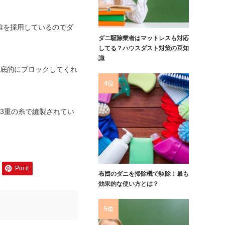
維を採用しているのでダ
ダニ駆除業者はマットレスも対応
してる？ハウスダスト対策の豆知
識
徹底的にブロックしてくれ
4位
3重の糸で縫製されてい
Pin it
布団のダニを掃除機で駆除！最も
効果的な使い方とは？
5位