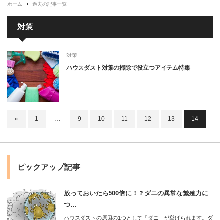
ホーム
過去の記事一覧
対策
対策
ハウスダスト対策の掃除で役立つアイテム特集
«
1
…
9
10
11
12
13
14
ピックアップ記事
放っておいたら500倍に！？ダニの異常な繁殖力に
つ…
ハウスダストの原因の1つとして「ダニ」が挙げられます。ダ